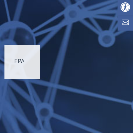
Op
EPA