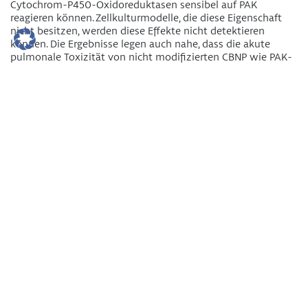
Cytochrom-P450-Oxidoreduktasen sensibel auf PAK
reagieren können. Zellkulturmodelle, die diese Eigenschaft
nicht besitzen, werden diese Effekte nicht detektieren
können. Die Ergebnisse legen auch nahe, dass die akute
pulmonale Toxizität von nicht modifizierten CBNP wie PAK-
gecoateten CBNP gering ist.
Teilprojekte
TP 1: Spezifisch modifizierte Carbon Black
Nanopartikel
(CBNP)
durch Gasphasensynthese (
Karlsruher Institut für
Technologie
)
TP 2: Tox-Screening
in vitro
– Inhalation
in vivo
(
Fraunhofer
Institut für
Toxikologie
und Experimentelle Medizin
)
TP 3: Wirkung von Carbon Black Nanopartikeln auf das
Trachealepithel (
Universität Lübeck
)
TP 4: Atemwegregionsspezifische Wirkungen von Carbon
Black Nanopartikel (
Forschungszentrum Borstel
)
TP 5: Toxikologische Wirkungen von CBNP auf Typ II
Pneumozyten und Clara Zellen (
Philipps-Universität Marburg
)