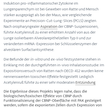
Induktion pro-inflammatorischer Zytokine im
Lungenparenchym ist bei Geweben von Ratte und Mensch
stärker ausgeprägt als bei der Maus, wie vergleichende
Experimente an Precision-Cut-Lung-Slices (PCLS) zeigten.
Nach oropharyngealer
Aspiration
der CBNP-Suspensionen,
führte Acetylenruß zu einer erhöhten Anzahl von aus der
Lunge isolierbaren Alveolarepithelzellen Typ II und zur
veränderten mRNA-Expression bei Schlüsselenzymen der
alveolären Surfactantsynthese.
Die Befunde der
in-vitro
und
ex-vivo
Testsysteme stehen in
Einklang mit der durchgeführten in-vivo Inhalationsstudie. Im
Expositionsversuch von Ratten nach OECD-412 wurden keine
nennenswerten toxischen Effekte festgestellt. Lediglich
Acetylenruß führte zu einer sehr moderaten
Entzündung
.
Die Ergebnisse dieses Projekts legen nahe, dass die
biologischen/toxischen Effekte von CBNP durch
Funktionalisierung der CBNP-Oberfläche mit PAK gesteigert
werden, sofern die exponierten Zellen durch Expression von