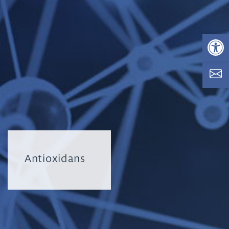
Op
Antioxidans