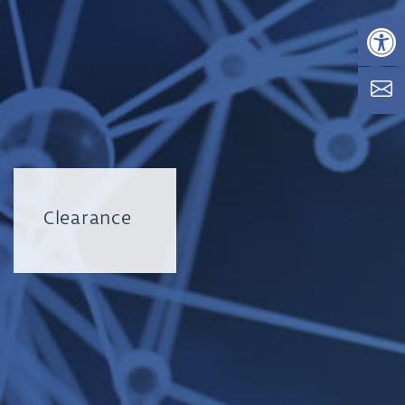
Op
Clearance