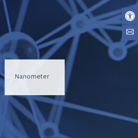
Op
Nanometer