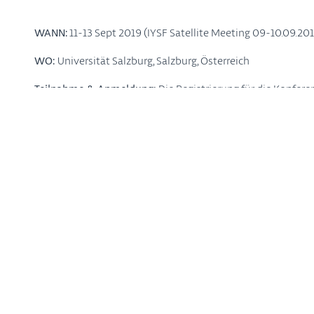
WANN:
11-13 Sept 2019 (IYSF Satellite Meeting 09-10.09.20
WO:
Universität Salzburg, Salzburg, Österreich
Teilnahme & Anmeldung:
Die Registrierung für die Konfer
geöffnet. Deadline für den Frühbucherrabatt ist der 12.07.20
können bis zum 3. Mai 2019 online unter http://iptc2019.e
Kontakt:
Konferenz
: Matthias Neumann, Dechema, matthia
IYSF-Meeting:
Andrea Haase, Bundesinstitut für Risi