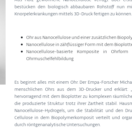
bestücken den biologisch abbaubaren Rohstoff nun mit
Knorpelerkrankungen mittels 3D-Druck fertigen zu können.
Ohr aus Nanocellulose und einer zusätzlichen Bio
Nanocellulose in zähflüssiger Form mit dem Bioplot
Nanocellulose-basierte Komposite in Ohrform
Ohrmuschelfehlbildung
Es beginnt alles mit einem Ohr. Der Empa-Forscher Mich
menschlichen Ohrs aus dem 3D-Drucker und erklärt: „N
hervorragend mit dem Bioplotter zu komplexen räumlichen
die produzierte Struktur trotz ihrer Zartheit stabil. Hau
Nanocellulose-Hydrogels, um die Stabilität und den Dr
Cellulose in dem Biopolymerkomposit verteilt und organi
durch röntgenanalytische Untersuchungen.