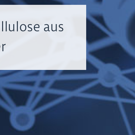
llulose aus
r