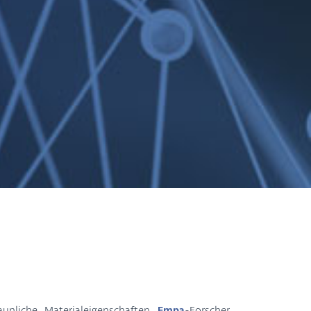
unliche Materialeigenschaften.
Empa
-Forscher