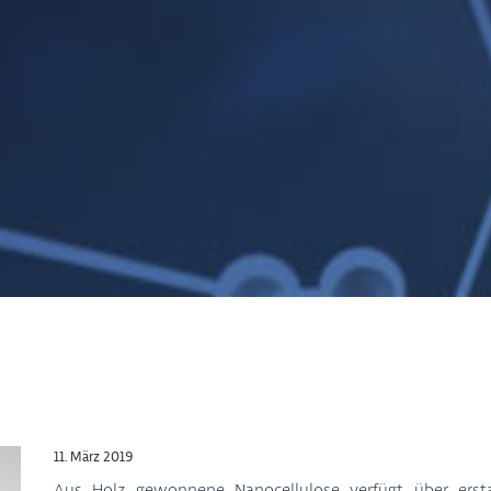
11. März 2019
Aus Holz gewonnene Nanocellulose verfügt über ersta