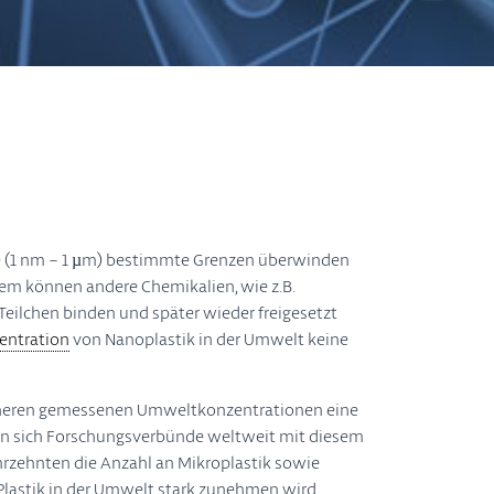
e (1 nm – 1 µm) bestimmte Grenzen überwinden
dem können andere Chemikalien, wie z.B.
ilchen binden und später wieder freigesetzt
entration
von Nanoplastik in der Umwelt keine
höheren gemessenen Umweltkonzentrationen eine
sen sich Forschungsverbünde weltweit mit diesem
hrzehnten die Anzahl an Mikroplastik sowie
 Plastik in der Umwelt stark zunehmen wird.