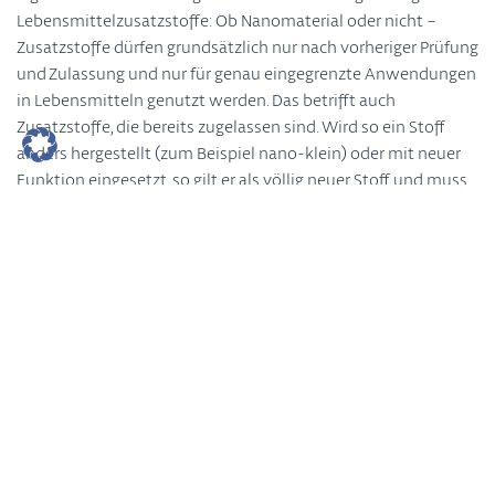
Lebensmittelzusatzstoffe: Ob Nanomaterial oder nicht –
Zusatzstoffe dürfen grundsätzlich nur nach vorheriger Prüfung
und Zulassung und nur für genau eingegrenzte Anwendungen
in Lebensmitteln genutzt werden. Das betrifft auch
Zusatzstoffe, die bereits zugelassen sind. Wird so ein Stoff
anders hergestellt (zum Beispiel nano-klein) oder mit neuer
Funktion eingesetzt, so gilt er als völlig neuer Stoff und muss
das Zulassungsverfahren von Anfang an neu durchlaufen.
Bisher gibt es keine zugelassenen Nano-Zutaten auf dem
europäischen Markt.
In Nahrungsergänzungsmitteln werden nicht selten so
genannte Nanokapseln verwendet, die Vitamine und
Mineralstoffe gelöst halten oder an die richtige Stelle im
Körper transportieren sollen. Diese Nanokapseln sind jedoch
keine eigenständigen Zusatzstoffe, sondern Strukturen, die
sich aufgrund der chemischen Eigenschaften ihrer
Bestandteile bilden. Sie haben weder neue Eigenschaften,
noch eine eigene biologische Wirkung und gelten daher vor