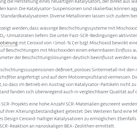
ng die Herstellung eines neuartigen Katalysators, der direkt aus 
en kann. Die Katalysator-Suspensionen sind skalierbar, können a
tandardkatalysatoren. Diverse Metallionen lassen sich zudem bere
ezeigt werden, dass wässrige Beschichtungssysteme mit Mischoxid
NO
-Umsatzraten liefern. Die unter Fast-SCR-Bedingungen aktivste
x
otierung
mit Ceroxid von <1mol-% Cer bzgl. Mischoxid bewirkt eine 
auf Beschichtungen mit Mischoxiden einen erkennbaren Einfluss auf
ameter der Beschichtungslösungen deutlich beeinflusst werden ka
Beschichtungssuspensionen definiert, poröses Sintermetall mit d
uchsfilter angefertigt und auf dem Motorenprüfstand vermessen. 
so dass im Betrieb ein Austrag von Katalysator-Partikeln nicht zu 
nd fanden sich überwiegend auch in vergleichbarer Qualität auf
CR-Projekts eine hohe Anzahl SCR-Materialien gescreent werden.
auf ihrer Alterungsbeständigkeit getestet. Des Weiteren fand eine
s Design Ceroxid-haltiger Katalysatoren zu ermöglichen. Ebenfalls
SCR-Reaktion an nanoskaligen BEA-Zeolithen ermittelt.