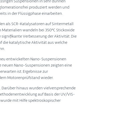
wässrigen Suspensionen in sehr dünnen
gglomerationsfrei produziert werden und
its in der Flüssigphase einarbeiten.
en als SCR-Katalysatoren auf Sintermetall
n Materialien wandeln bei 350°C Stickoxide
signifikante Verbesserung der Aktivität. Die
 die katalytische Aktivität aus welche
nn.
en neu entwickelten Nano-Suspensionen
Die neuen Nano-Suspensionen zeigten eine
erwarten ist. Ergebnisse zur
 dem Motorenprüfstand wieder.
 Darüber hinaus wurden vielversprechende
 Methodenentwicklung auf Basis der UV/VIS-
 wurde mit Hilfe spektroskopischer