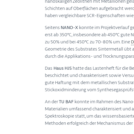
nanoskaligen Zeolithen mit Metallionen gela
Schichten auf Oberflächen aufgebracht werd
haben vergleichbare SCR-Eigenschaften wie S
Seitens
NANO-X
konnte im Projektverlauf g
erst ab 350°C, insbesondere ab 450°C gute 
zu 50% und bei 450°C zu 70-80% um. Eine
D
Geometrie des Substrates Sintermetall übt 
durch die Applikations- und Trocknungspar
Das
Haus HJS
hatte das Lastenheft für die 
beschichtet und charakterisiert sowie Vers
gute Haftung mit dem metallischen Substrat, 
Stickoxidminderung vom Synthesegasprüfsta
An der
TU BAF
konnte im Rahmen des Nano-S
Materialien umfassend charakterisiert und 
Spektroskopie statt, um das wissensbasierte
Methoden erfolgreich der Mechanismus der 