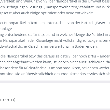
n, Verbleib und Wirkung von Silber
Nanopartikel
in der Umwelt besse
enen Bedingungen Lösungs-, Transportverhalten, Stabilität und W
esetzt, aber auch einige optimiert oder neue entwickelt.
er Nanopartikel in Textilien untersucht – von der Partikel-, Faser
ranlage.
ung entscheidend dafür ist, ob und in welcher Menge die Partikel in
ber Nanopartikel in der Kläranlage nicht vollständig zurückgehalten
landwirtschaftliche Klärschlammverwertung im Boden enden.
ie Nanopartikel bzw. das daraus gelöste Silber hoch giftig – anderer
er nicht abgebaut werden kann, ist jedoch nicht auszuschließen, d
sbesondere für Rückstände aus Importprodukten, bei denen weder
nt sind. Die Unübersichtlichkeit des Produktmarkts erwies sich als
1.07.2013)