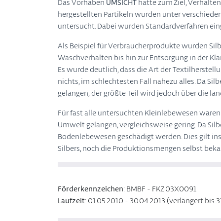
Das Vorhaben
UMSICHT
hatte zum Ziel, Verhalte
hergestellten Partikeln wurden unter verschied
untersucht. Dabei wurden Standardverfahren eing
Als Beispiel für Verbraucherprodukte wurden Silb
Waschverhalten bis hin zur Entsorgung in der Klä
Es wurde deutlich, dass die Art der Textilherstell
nichts, im schlechtesten Fall nahezu alles. Da Sil
gelangen; der größte Teil wird jedoch über die 
Für fast alle untersuchten Kleinlebewesen waren d
Umwelt gelangen, vergleichsweise gering. Da Silb
Bodenlebewesen geschädigt werden. Dies gilt in
Silbers, noch die Produktionsmengen selbst bekan
Förderkennzeichen
:
BMBF - FKZ 03X0091
Laufzeit
:
01.05.2010 - 30.04.2013 (verlängert bis 3