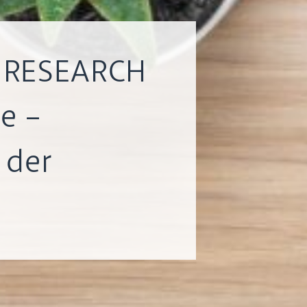
: RESEARCH
e –
 der