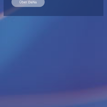
Über DaNa