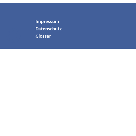
Impressum
Datenschutz
Glossar
DaNa – Informationen zur Sicherheit von neuen, innov
Nanomaterialien (BMBF - 03XP0282)