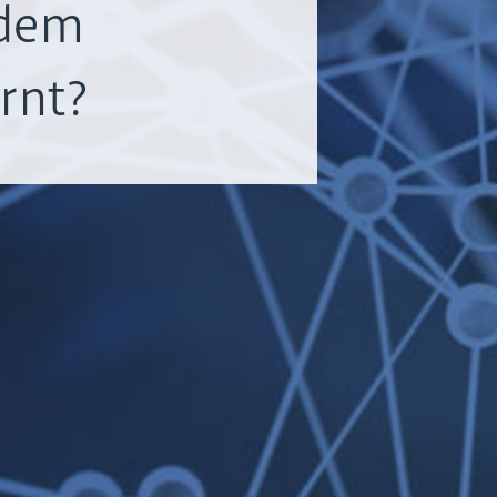
 dem
rnt?