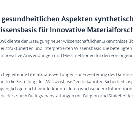
u gesundheitlichen Aspekten synthetisch
issensbasis für Innovative Materialfors
009) diente der Erzeugung neuer wissenschaftlicher Erkenntnisse
er strukturierten und interpretierten Wissensbasis. Die beteiligte
t innovative Anwendungen und Messmethoden für den vorsorgen
h begleitende Literaturauswertungen zur Erweiterung des Datensa
rch die Erstellung der „Wissensbasis“ zu bekannten Sicherheitsasp
it zugänglich gemacht wurde, konnte deren wachsendem Informatio
e dies durch Dialogveranstaltungen mit Bürgern und Stakeholdern
 Assessment of the Effects of Engineere