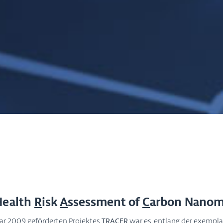
Health
R
isk
A
ssessment of
C
arbon Nanom
ar 2009 geförderten Projektes
TRACER
war es, entlang der exempl