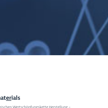
at
er
ials
arischen Wertschöpfungskette Herstellung –