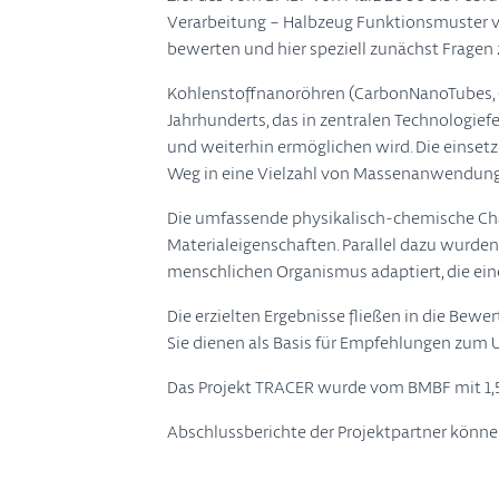
Verarbeitung – Halbzeug Funktionsmuster v
bewerten und hier speziell zunächst Fragen
Kohlenstoffnanoröhren (CarbonNanoTubes, CN
Jahrhunderts, das in zentralen Technologie
und weiterhin ermöglichen wird. Die einset
Weg in eine Vielzahl von Massenanwendun
Die umfassende physikalisch-chemische Chara
Materialeigenschaften. Parallel dazu wurd
menschlichen Organismus adaptiert, die ei
Die erzielten Ergebnisse fließen in die Bew
Sie dienen als Basis für Empfehlungen zum 
Das Projekt TRACER wurde vom BMBF mit 1,5 M
Abschlussberichte der Projektpartner könne