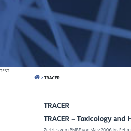
TEST
>
TRACER
TRACER
TRACER –
T
oxicology and 
Ziel des vom BMBF von März 2006 bis Febru