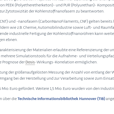
on PEEK (Polyetheretherketon)- und PUR (Polyurethan)- Komposit
 zur Zytotoxizität der Kohlenstoffnanofasern zu beantworten.
T) und -nanofasern (CarbonNanoFilaments, CNF) gelten bereits he
feldern wie z.B. Chemie, Automobilindustrie sowie Luft- und Raum
zende industrielle Fertigung der Kohlenstoffnanoröhren kann weite
gen ebnen.
kterisierung der Materialien erlaubte eine Referenzierung der unt
en mehrere Simulationstools für die Aufnahme- und Verteilungspf
ne Prognose der
Dosis
-Wirkungs-Korrelation ermöglichen.
ertung der größenaufgelösten Messung der Anzahl von entlang der W
Umgang bei der Herstellung und zur Verarbeitung sowie zum Einsa
io. Euro gefördert. Weitere 1,5 Mio. Euro wurden von den Industr
n über die
Technische Informationsbibliothek Hannover (TIB)
ange