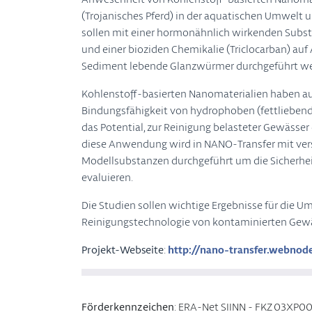
(Trojanisches Pferd) in der aquatischen Umwelt u
sollen mit einer hormonähnlich wirkenden Substa
und einer bioziden Chemikalie (Triclocarban) auf
Sediment lebende Glanzwürmer durchgeführt w
Kohlenstoff-basierten Nanomaterialien haben au
Bindungsfähigkeit von hydrophoben (fettlieben
das Potential, zur Reinigung belasteter Gewässer
diese Anwendung wird in NANO-Transfer mit ver
Modellsubstanzen durchgeführt um die Sicherhe
evaluieren.
Die Studien sollen wichtige Ergebnisse für die 
Reinigungstechnologie von kontaminierten Gewäs
Projekt-Webseite
:
http://nano-transfer.webnod
Förderkennzeichen
:
ERA-Net SIINN - FKZ 03XP0