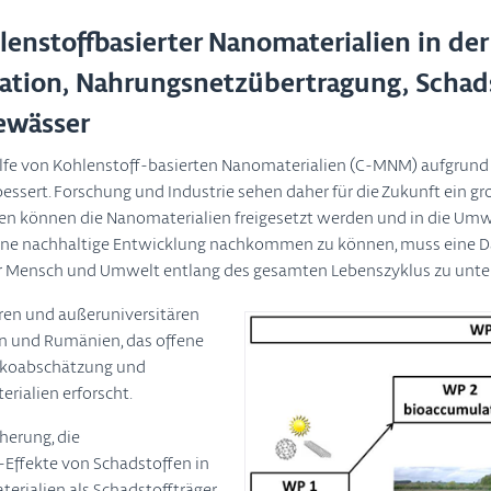
lenstoffbasierter Nanomaterialien in de
lation, Nahrungsnetzübertragung, Schads
ewässer
Hilfe von Kohlenstoff-basierten Nanomaterialien (C-MNM) aufgrun
essert. Forschung und Industrie sehen daher für die Zukunft ein g
en können die Nanomaterialien freigesetzt werden und in die U
eine nachhaltige Entwicklung nachkommen zu können, muss eine Da
für Mensch und Umwelt entlang des gesamten Lebenszyklus zu unte
ären und außeruniversitären
n und Rumänien, das offene
isikoabschätzung und
rialien erforscht.
herung, die
Effekte von Schadstoffen in
rialien als Schadstoffträger