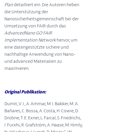
Plan
detailliert ein. Die Autoren heben
die Unterstützung der
Nanosicherheitsgemeinschaft bei der
Umsetzung von FAIR durch das
AdvancedNano GO FAIR
Implementation Network
hervor, um
eine datengestützte sichere und
nachhaltige Anwendung von Nano-
und advanced Materialien zu
maximieren.
Original Publikation:
Dumit, V. I., A. Ammar, M. I. Bakker, M. A.
Bañares, C. Bossa, A. Costa, H. Cowie, D.
Drobne, T. E. Exner, L. Farcal, S. Friedrichs,
I. Furxhi, R. Grafström, A. Haase, M. Himly,
N. Jeliazkova, I. Lynch, D. Maier, C. W.