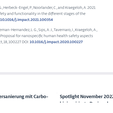
., Herbeck-Engel, P., Noorlander, C., and Kraegeloh, A. 2021.
fety and functionality in the different stages of the
:
10.1016/j.impact.2021.100354
man-Hernandez, L. G., Sips, A. J., Tavernaro, I., Kraegeloh, A.,
: Proposal for nanospecific human health safety aspects
, 18, 100227. DOI:
10.1016/j.impact.2020.100227
rsanierung mit Carbo-
Spotlight November 2022
bioinspirierte Designs he