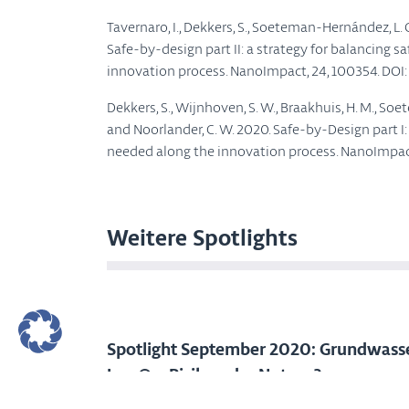
Tavernaro, I., Dekkers, S., Soeteman-Hernández, L. G
Safe-by-design part II: a strategy for balancing sa
innovation process. NanoImpact, 24, 100354. DOI
Dekkers, S., Wijnhoven, S. W., Braakhuis, H. M., Soete
and Noorlander, C. W. 2020. Safe-by-Design part I
needed along the innovation process. NanoImpact
Weitere Spotlights
Spotlight September 2020: Grundwasse
Iron® – Risiko oder Nutzen?