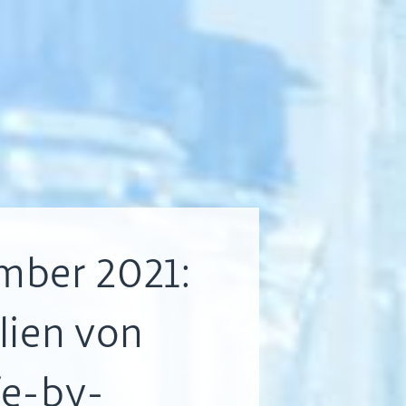
mber 2021:
lien von
fe-by-